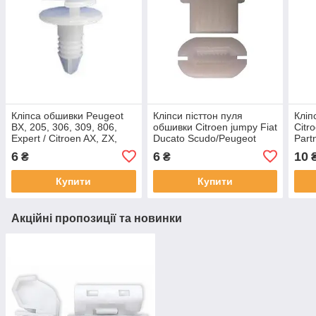
Кліпса обшивки Peugeot
Кліпси пісттон пуля
Кліп
BX, 205, 306, 309, 806,
обшивки Citroen jumpy Fiat
Citr
Expert / Citroen AX, ZX,
Ducato Scudo/Peugeot
Partn
XANTIA, EVASION, Jumpy
Expert 307 1007 3008 /
956
6
6
10
₴
₴
ОЕМ: 7903077112
6992.80
Купити
Купити
Акційні пропозиції та новинки