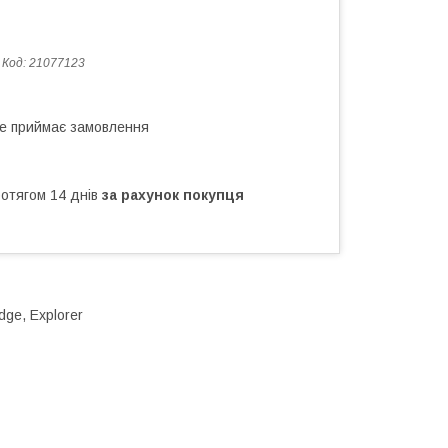
Код:
21077123
не приймає замовлення
ротягом 14 днів
за рахунок покупця
dge, Explorer