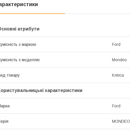
арактеристики
Основні атрибути
умісність з маркою
Ford
умісність з моделлю
Mondeo
ид товару
Кліпса
Користувальницькі характеристики
Марка
Ford
ерія
MONDEO I