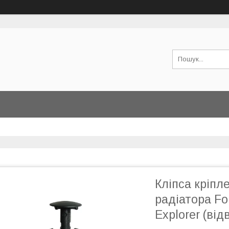
Кліпса кріпл
радіатора Fo
Explorer (від