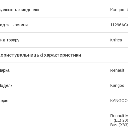
умісність з моделлю
Kangoo, X
од запчастини
11296AG
ид товару
Кліпса
Користувальницькі характеристики
Марка
Renault
Модель
Kangoo
ерія
KANGOO 
Renault 
II (EL) 
Bus (X83