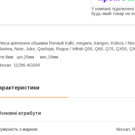
У компанії підключені
будь-який товар не п
ліпса кріплення обшивки Renault trafic, megane, kangoo, Koleos / Niss
axima, Note, Juke, Qashqai, Rogue / Infiniti Q50, Q60, Q70, QX50, 
отв.8мм шл.20мм вис.19мм
issan 11296-AG000
арактеристики
Основні атрибути
умісність з маркою
Nissan, R