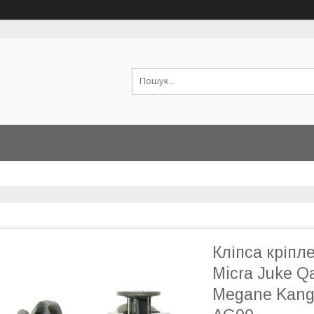
Кліпса кріпл
Micra Juke Qa
Megane Kangoo