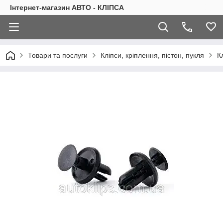
Інтернет-магазин АВТО - КЛІПСА
Товари та послуги
Кліпси, кріплення, пістон, пукля
К