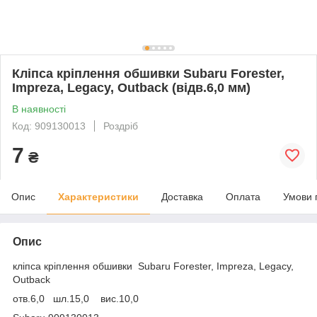
Кліпса кріплення обшивки Subaru Forester,
Impreza, Legacy, Outback (відв.6,0 мм)
В наявності
Код: 909130013
Роздріб
7
₴
Опис
Характеристики
Доставка
Оплата
Умови 
Опис
кліпса кріплення обшивки Subaru Forester, Impreza, Legacy,
Outback
отв.6,0 шл.15,0 вис.10,0