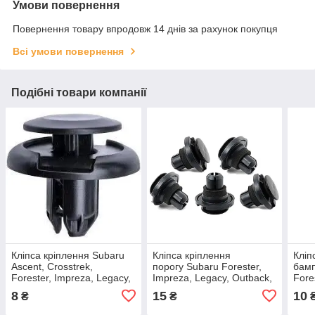
Умови повернення
Повернення товару впродовж 14 днів за рахунок покупця
Всі умови повернення
Подібні товари компанії
Кліпса кріплення Subaru
Кліпса кріплення
Кліп
Ascent, Crosstrek,
порогу Subaru Forester,
бамп
Forester, Impreza, Legacy,
Impreza, Legacy, Outback,
Fore
Outback (отв.8мм ) /
Tribeca (отв.11мм)
XV, 
8
15
10
₴
₴
909140061
OEM:909140020
ОЕМ