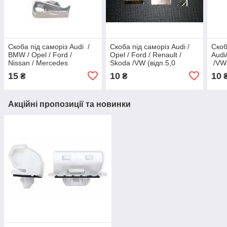
Скоба під саморіз Audi /
Скоба під саморіз Audi /
Скоб
BMW / Opel / Ford /
Opel / Ford / Renault /
Audi
Nissan / Mercedes
Skoda /VW (відп.5,0
/VW 
/ Renault / VW (відв.3,0
мм/16,0*25,5 мм)
мм/1
15
10
10
₴
₴
мм / 11,0*14,0 мм )
Акційні пропозиції та новинки