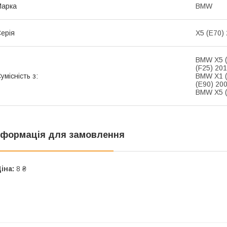
Марка
BMW
ерія
X5 (E70)
BMW X5 (
(F25) 201
умісність з:
BMW X1 (
(E90) 200
BMW X5 (
нформація для замовлення
іна:
8 ₴