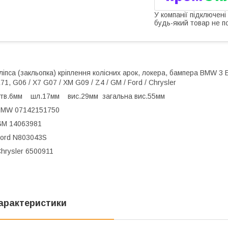
У компанії підключені
будь-який товар не п
ліпса (закльопка) кріплення колісних арок, локера, бампера BMW 3 E
71, G06 / X7 G07 / XM G09 / Z4 / GM / Ford / Chrysler
тв.6мм шл.17мм вис.29мм загальна вис.55мм
BMW 07142151750
GM 14063981
ord N803043S
hrysler 6500911
арактеристики