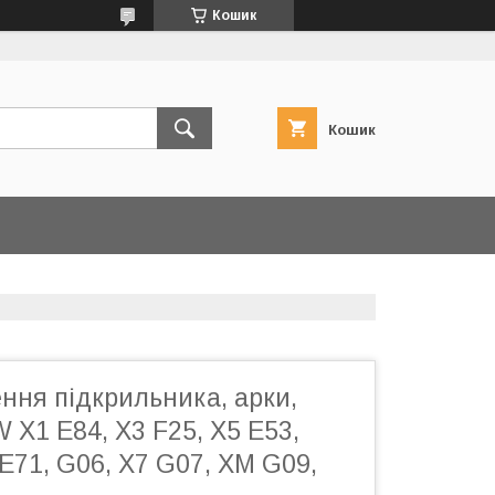
Кошик
Кошик
ення підкрильника, арки,
X1 E84, X3 F25, X5 E53,
 E71, G06, X7 G07, XM G09,