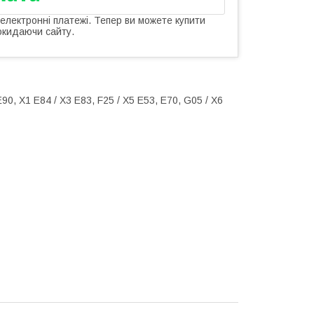
 електронні платежі. Тепер ви можете купити
окидаючи сайту.
90, X1 E84 / X3 E83, F25 / X5 E53, E70, G05 / X6