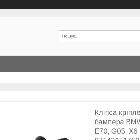
Кліпса кріпл
бампера BMW 
E70, G05, X6