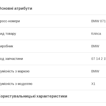
Основні атрибути
росс-номери
BMW 071
ид товару
Кліпса
иробник
BMW
од запчастини
07 14 2 
умісність з маркою
BMW
умісність з моделлю
X1
Користувальницькі характеристики