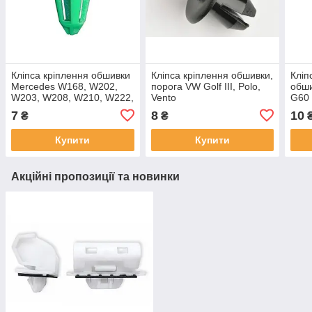
Кліпса кріплення обшивки
Кліпса кріплення обшивки,
Кліп
Mercedes W168, W202,
порога VW Golf III, Polo,
обш
W203, W208, W210, W222,
Vento
G60 
Vito W638, Smart,
X5 F
7
8
10
₴
₴
A0069884378,
X7 G
0714
Купити
Купити
Акційні пропозиції та новинки