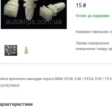
15 ₴
Готово до відправки
Компанія тимчасово 
повернення товару п
ліпса кріплення накладки порога BMW 3'E36, E46 / 5'E34, Е39 / 7'E3
1478234047
арактеристики