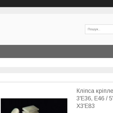
Кліпса кріп
3'E36, E46 / 5
X3'E83