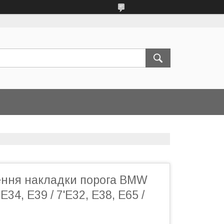
лення накладки порога BMW
'E34, Е39 / 7'E32, Е38, Е65 /