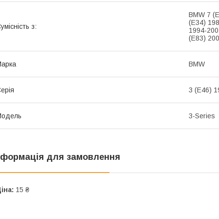
BMW 7 (E
(E34) 19
умісність з:
1994-200
(E83) 20
Марка
BMW
ерія
3 (E46) 
Модель
3-Series
нформація для замовлення
іна:
15 ₴