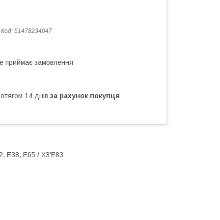
Код:
51478234047
не приймає замовлення
ротягом 14 днів
за рахунок покупця
2, Е38, Е65 / X3'E83