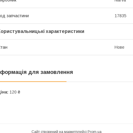
од запчастини
17835
Користувальницькі характеристики
Стан
Нове
нформація для замовлення
іна:
120 ₴
Сайт створений на маркетплейсі
Prom.ua