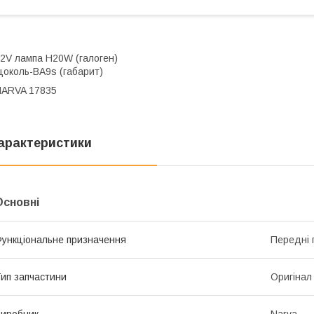
2V лампа H20W (галоген)
околь-BA9s (габарит)
NARVA 17835
арактеристики
Основні
ункціональне призначення
Передні г
ип запчастини
Оригінал
иробник
Narva