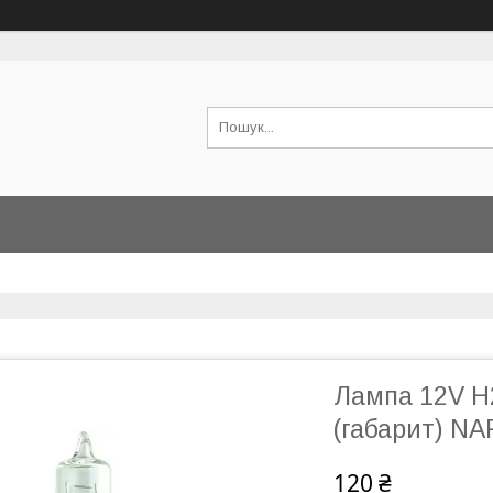
Лампа 12V H
(габарит) NA
120 ₴