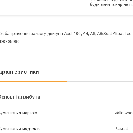
будь-який товар не п
коба кріплення захисту двигуна Audi 100, A4, A6, A8/Seat Altea, Leo
8D0805960
арактеристики
Основні атрибути
умісність з маркою
Volkswag
умісність з моделлю
Passat