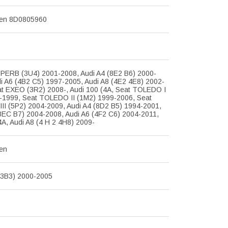
en 8D0805960
PERB (3U4) 2001-2008, Audi A4 (8E2 B6) 2000-
i A6 (4B2 C5) 1997-2005, Audi A8 (4E2 4E8) 2002-
at EXEO (3R2) 2008-, Audi 100 (4A, Seat TOLEDO I
1-1999, Seat TOLEDO II (1M2) 1999-2006, Seat
II (5P2) 2004-2009, Audi A4 (8D2 B5) 1994-2001,
8EC B7) 2004-2008, Audi A6 (4F2 C6) 2004-2011,
4A, Audi A8 (4 H 2 4H8) 2009-
en
3B3) 2000-2005