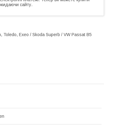
окидаючи сайту.
n, Toledo, Exeo / Skoda Superb / VW Passat B5
en