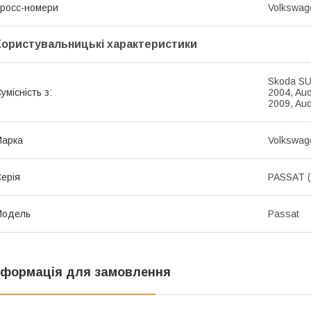
росс-номери
Volkswag
Користувальницькі характеристики
Skoda SU
умісність з:
2004, Aud
2009, Au
Марка
Volkswag
ерія
PASSAT (
Модель
Passat
нформація для замовлення