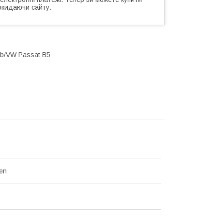
окидаючи сайту.
rb/VW Passat B5
en