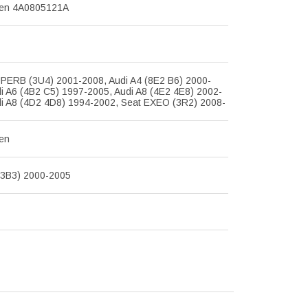
en 4A0805121A
PERB (3U4) 2001-2008, Audi A4 (8E2 B6) 2000-
i A6 (4B2 C5) 1997-2005, Audi A8 (4E2 4E8) 2002-
di A8 (4D2 4D8) 1994-2002, Seat EXEO (3R2) 2008-
en
3B3) 2000-2005