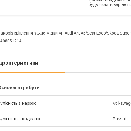
будь-який товар не п
аморіз кріплення захисту двигун Audi A4, A6/Seat Exeo/Skoda Supe
4A0805121A
арактеристики
Основні атрибути
умісність з маркою
Volkswag
умісність з моделлю
Passat