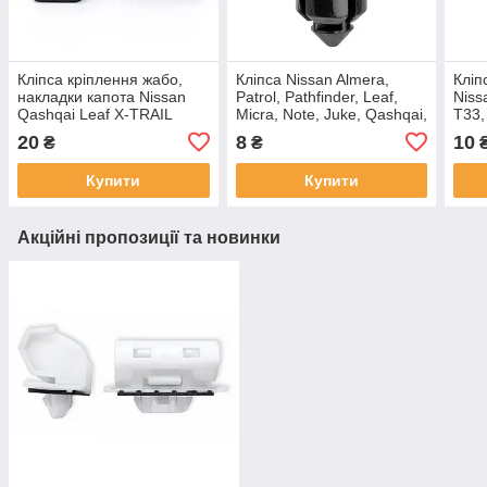
Кліпса кріплення жабо,
Кліпса Nissan Almera,
Кліп
накладки капота Nissan
Patrol, Pathfinder, Leaf,
Niss
Qashqai Leaf X-TRAIL
Micra, Note, Juke, Qashqai,
T33,
Rogue, Infiniti, Renault
Rogue, X-trial, / Infiniti,
Juke,
20
8
10
₴
₴
Kadjar/ 668204BA5A
(отв.8мм) 01553-09611,
QX50
JG0
Купити
Купити
Акційні пропозиції та новинки