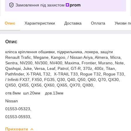
Замовлення під захистом
Опис
Характеристики
Доставка
Оплата
Умови п
Опис
кліпса кріплення обшивки, підкрильника, локера, защіти
Renault Trafic, Megane, Kangoo, / Nissan Ariya, Almera, Micra,
Sentra, NV200, NV300, NV400, Maxima, Frontier, Murano, Note,
Qashqai, Juke, Versa, Leaf, Patrol, GT-R, 370z, 400z, Titan,
Pathfinder, X-TRAIL T32, X-TRAIL T33, Rogue T32, Rogue T33,
/ Infiniti FX37, FX50, FG35, Q30, Q40, Q50, Q60, Q70, QX30,
QX50, QX55, QX56, QX60, QX65, QX70, QX80,
отв.8мм шл.20мм дов.13мм
Nissan
01553-05323,
01553-05933,
Приховати