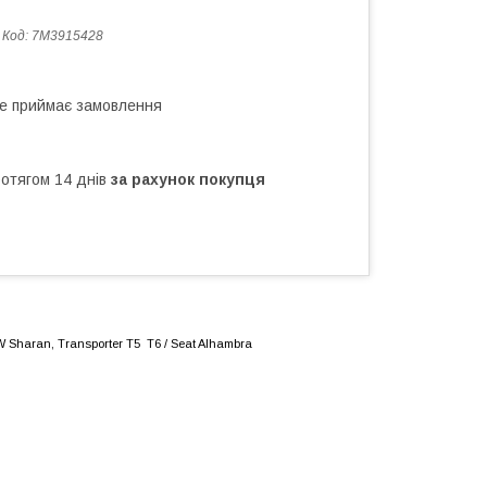
Код:
7M3915428
не приймає замовлення
ротягом 14 днів
за рахунок покупця
VW
Sharan,
Transporter T5 Т6 / Seat Alhambra