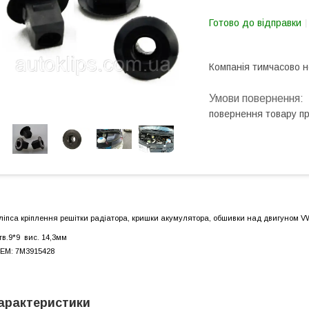
Готово до відправки
Компанія тимчасово 
повернення товару п
ліпса кріплення решітки радіатора, кришки акумулятора, обшивки над двигуном 
тв.9*9 вис. 14,3мм
EM: 7M3915428
арактеристики