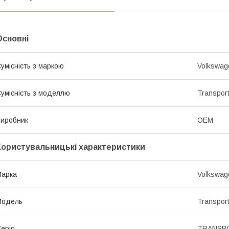
Основні
умісність з маркою
Volkswag
умісність з моделлю
Transpor
иробник
OEM
Користувальницькі характеристики
Марка
Volkswag
Модель
Transpor
ерія
TRANSPO