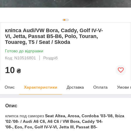
кліпса Audi/VW Bora, Caddy, Golf IV-V-
VI, Jetta, Passat B5-B6, Polo, Touran,
Touareg, T5 / Seat / Skoda
Готово до відправки
Код: N10516801
Роздріб
10
₴
Опис
Характеристики
Доставка
Оплата
Умови 
Опис
клипса под саморез
Seat Altea, Arosa, Cordoba '03-'08, Ibiza
'02-'08- / Audi A6 C6, A6 C6 / VW Bora, Caddy '04-
'08-, Eos, Fox, Golf IV-V-VI, Jetta III, Passat B5-