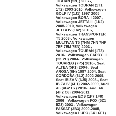
TIGUAN (5N_) 2007-,
Volkswagen TOURAN (1T1
1T2) 2003-2010, Volkswagen
GOLF IV (1J1) 1997-2005,
Volkswagen BORA II 2007-,
Volkswagen JETTA III (1K2)
2005-2010, Volkswagen
JETTA IV (162) 2010-,
Volkswagen TRANSPORTER
T5 2003-, Volkswagen
MULTIVAN T5 (7HM 7HN 7HF
7EF 7EM 7EN) 2003-,
Volkswagen TOURAN (1T3)
2010-, Volkswagen CADDY III
(2K 2C) 2004-, Volkswagen
TOUAREG (7P5) 2010-, Seat
ALTEA (5P1) 2004-, Seat
AROSA (6H) 1997-2004, Seat
CORDOBA (6L2) 2002-2009,
Seat IBIZA V (6J5) 2008-, Seat
IBIZA IV (6L1) 2002-2009, Audi
A6 (4G2 C7) 2010-, Audi A6
(4F2 C6) 2004-2011,
Volkswagen EOS (1F7 1F8)
2006-, Volkswagen FOX (5Z1
5Z3) 2003-, Volkswagen
PASSAT (3B3) 2000-2005,
Volkswagen LUPO (6X1 6E1)