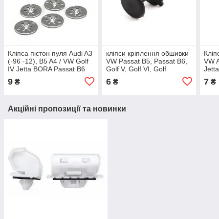
Кліпса пістон пуля Audi A3
кліпси кріплення обшивки
Кліп
(-96 -12), B5 A4 / VW Golf
VW Passat B5, Passat B6,
VW A
IV Jetta BORA Passat B6
Golf V, Golf VI, Golf
Jetta
Transporter T4 T5
VII, Jetta, Tiguan, Touareg
Toua
9
6
7
₴
₴
₴
N90335004
Tran
3B0
Акційні пропозиції та новинки