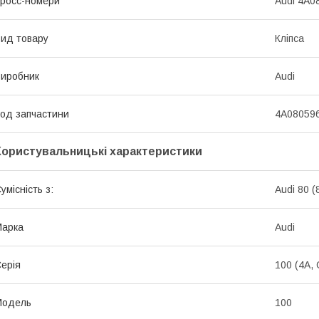
росс-номери
Audi 4A0
ид товару
Кліпса
иробник
Audi
од запчастини
4A08059
Користувальницькі характеристики
умісність з:
Audi 80 
Марка
Audi
ерія
100 (4A,
Модель
100