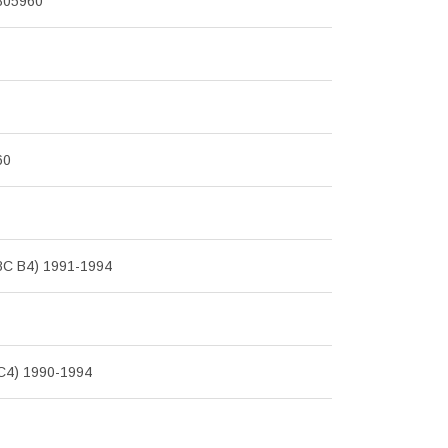
805960
60
(8C B4) 1991-1994
 C4) 1990-1994