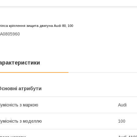
ліпса кріплення зищита двигуна Au
di 80
, 100
4A0805960
арактеристики
Основні атрибути
умісність з маркою
Audi
умісність з моделлю
100