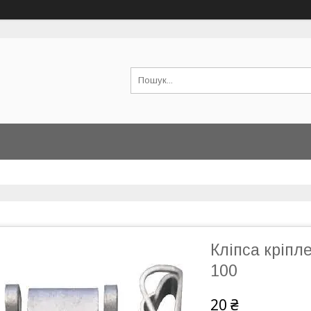
Кліпса кріпл
100
20 ₴