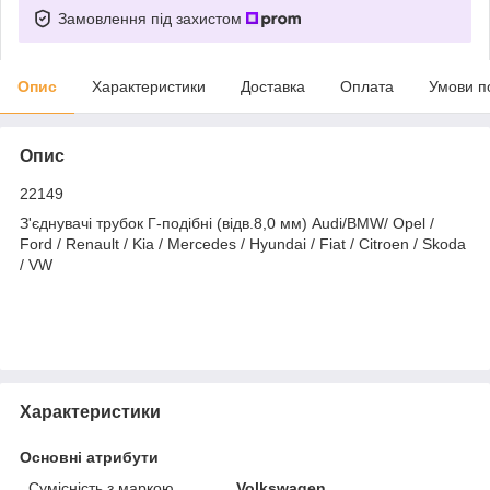
Замовлення під захистом
Опис
Характеристики
Доставка
Оплата
Умови п
Опис
22149
З'єднувачі трубок Г-подібні (відв.8,0 мм) Audi/BMW/ Opel /
Ford / Renault / Kia / Mercedes / Hyundai / Fiat / Citroen / Skoda
/ VW
Характеристики
Основні атрибути
Сумісність з маркою
Volkswagen