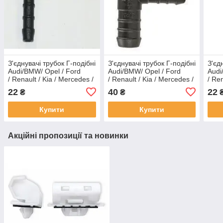
З'єднувачі трубок Г-подібні
З'єднувачі трубок Г-подібні
З'єд
Audi/BMW/ Opel / Ford
Audi/BMW/ Opel / Ford
Audi
/ Renault / Kia / Mercedes /
/ Renault / Kia / Mercedes /
/ Ren
Hyundai / VW (відв.4,0 мм)
Hyundai / VW (від.16,0 мм)
Hyun
22
40
22
₴
₴
Купити
Купити
Акційні пропозиції та новинки