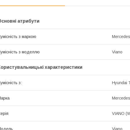
Основні атрибути
умісність з маркою
Mercede
умісність з моделлю
Viano
Користувальницькі характеристики
умісність з:
Hyundai 
Марка
Mercede
ерія
VIANO (W
Модель
Viano