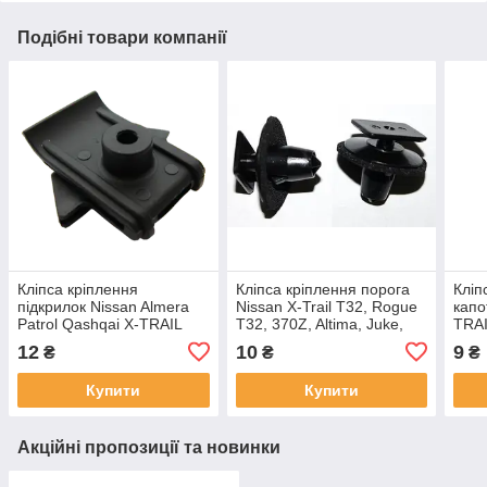
Подібні товари компанії
Кліпса кріплення
Кліпса кріплення порога
Кліп
підкрилок Nissan Almera
Nissan X-Trail T32, Rogue
капо
Patrol Qashqai X-TRAIL
T32, 370Z, Altima, Juke,
TRAI
Rogue / Infiniti QX50
Leaf, Tiida, Teana, / Infiniti,
Path
12
10
9
₴
₴
₴
QX70 QX80 (63848-35f00)
76882EG01A
Note
Купити
Купити
Акційні пропозиції та новинки