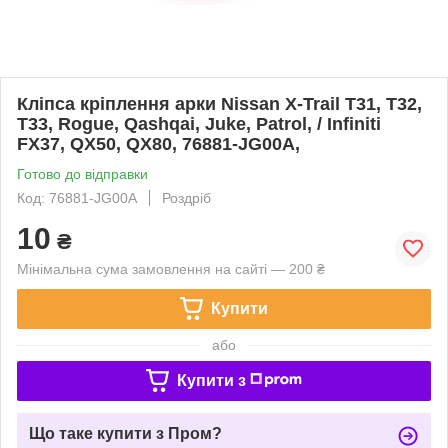
Кліпса кріплення арки Nissan X-Trail T31, T32,
T33, Rogue, Qashqai, Juke, Patrol, / Infiniti
FX37, QX50, QX80, 76881-JG00A,
Готово до відправки
Код: 76881-JG00A
Роздріб
10
₴
Мінімальна сума замовлення на сайті — 200 ₴
Купити
або
Купити з
Що таке купити з Пром?