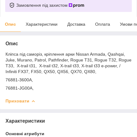
Замовлення під захистом
Опис
Характеристики
Доставка
Оплата
Умови п
Опис
Кліпса під саморіз, кріплення арки Nissan Armada, Qashqai,
Juke, Murano, Patrol, Pathfinder, Rogue T31, Rogue T32, Rogue
T33, X-trail t31, X-trail t32, X-trail t33, X-trail t33 e-power, /
Infiniti FX37, FX50, QX50, QX56, QX70, QX80,
76881-3600A,
76881-JG00A,
Приховати
Характеристики
Основні атрибути